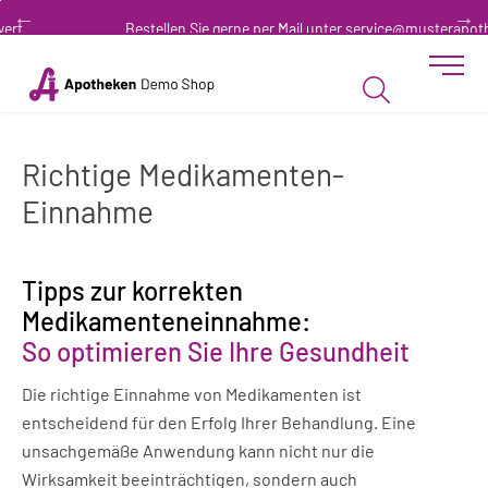
Zum “Inhalt dieser Seite” springen [AK + 0]
Zum Menü “Produkte” springen [AK + 1]
Zum Menü “Über uns / Service” springen [AK + 2]
Zu “Shop-Menüs” springen [AK + 3]
Zum "Barrierefreiheits-Menü" springen [AK + 4]
Zu den “Fusszeilen-Informationen” springen [AK + 5]
Bestellen Sie gerne per Mail unter
service@musterapotheke.at
Toggle 
Produktsuche
Richtige Medikamenten-
Einnahme
Tipps zur korrekten
Medikamenteneinnahme:
So optimieren Sie Ihre Gesundheit
Die richtige Einnahme von Medikamenten ist
entscheidend für den Erfolg Ihrer Behandlung. Eine
unsachgemäße Anwendung kann nicht nur die
Wirksamkeit beeinträchtigen, sondern auch