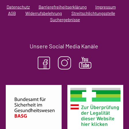
Datenschutz
Barrierefreiheitserklärung
Impressum
AGB
Widerrufsbelehrung
Streitschlichtungsstelle
Suchergebnisse
Unsere Social Media Kanäle
(öffnet in neuem Tab)
(ö