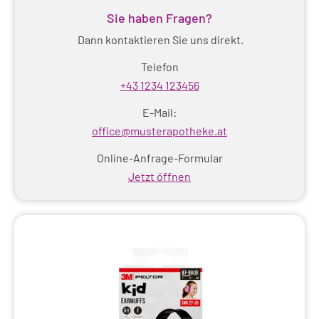
Sie haben Fragen?
Windeln
Windeln, Hosen, Einlagen
Dann kontaktieren Sie uns direkt.
Wund +Spray
Wundauflagen, Wundkissen
Telefon
Wundnahtstreifen
Wundverband
+43 1234 123456
E-Mail:
Wundversorgung
Wärmeflaschen
office@musterapotheke.at
Zahn/Mund
Zucker
Ätherische Öle
Online-Anfrage-Formular
Jetzt öffnen
Auswahl übernehmen