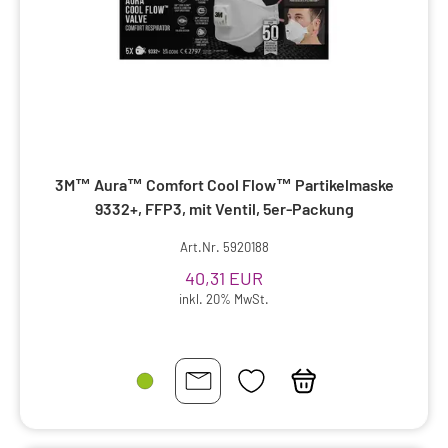
Folien-, Silikon-, Filmverband
Fuß, Zehen
Gifte und Lockmittel (Insektenschutz)
Gipsbinden, Polster-, Zinkleim-, etc
Gymnastik
Hals, Nacken
3M™ Aura™ Comfort Cool Flow™ Partikelmaske
Handgelenk, Hand, Arm
Haushalt
Haut
9332+, FFP3, mit Ventil, 5er-Packung
Hautschutz-,Pflege- und Reinigung
Art.Nr. 5920188
40,31 EUR
Homöopathie/Biochemie/Komplimentärmed.
inkl. 20% MwSt.
Hosen
Hydrogel
Hühneraugen
Infusionsgeräte und Zubehör
Inhalatoren, Nebulisatoren, Zubehoer