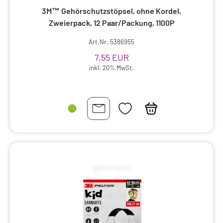
3M™ Gehörschutzstöpsel, ohne Kordel,
Puls, Herzfrequenz
Zweierpack, 12 Paar/Packung, 1100P
Art.Nr. 5386955
Putzmittel, Pflegeprodukte
7,55 EUR
Raumduft (Kerzen, Öle, Spray, etc)
inkl. 20% MwSt.
Reinigung
Salbenvlies, -gaze, -kompresse, -gel
Schlauchbandagen, -binden, -verband
Schmerzbehandlung
Schutz, Halt und Mobilisierungshilfen
Schädlingsbekämpfung
Skalpelle
Sonden +Zubehör
Sonstiges