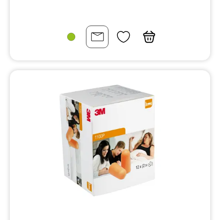
Massage, Akupunktur, Akupressur
Medikamenteneinteiler
Medizin-technische Mittel
Medizinprodukte
Messgeräte
Mittel besonderer Therapierichtungen
Mittel gegen Schnarchen
Nasen
Netzverbände
Oberkörper (Schulter, Rücken, Bauch)
Ohren
OP-Handschuhe, -Masken, Abdecktücher
Parenterale Applikation
Pflaster
Praxisbedarf, Instrumente