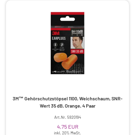
Injektionsnadeln, -kanülen, etc
Injektionsspritzen, -kanülen, -nadeln
Inkontinenz
Instrumente
Insulin
Irrigatoren und Zubehör
Kalt
Kalt/Warm, Warm/Kalt
Katheter und Zubehör
Knie
Kompressen
Kompressen, Bandagen, Verbände
Krankenbedarf
3M™ Gehörschutzstöpsel 1100, Weichschaum, SNR-
Wert 35 dB, Orange, 4 Paar
Krankenunterl, Betteinl.-Platten
Art.Nr. 5920194
Literatur/Information
Lunge, Atem
4,75 EUR
inkl. 20% MwSt.