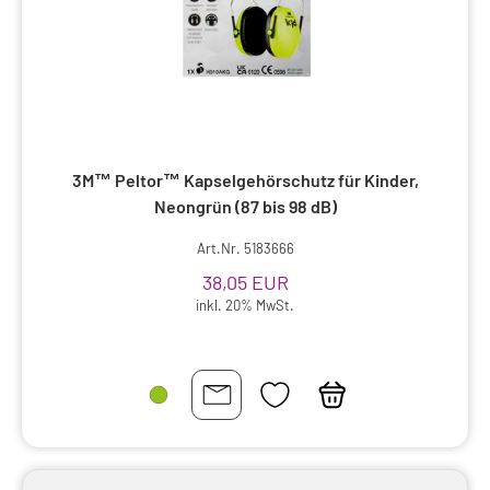
spag.Essenzen
Sprunggelenk, Knöchel
Stomaversorgung
Tamponaden
Tape
Tennis, Sport
Therapie
Thermometer
3M™ Peltor™ Kapselgehörschutz für Kinder,
Trinkhilfen
Tupfer
Neongrün (87 bis 98 dB)
U-Handschuhe, Fingerlinge, Ärztekrepp
Art.Nr. 5183666
Vaginaltampon
38,05 EUR
inkl. 20% MwSt.
Venenstrümpfe, Stützstrümpfe
Verbandscheren, -klammern, etc
Verbandstoffe
Warm
Watte, Zellstoff,Verbandmull,Mullbinde