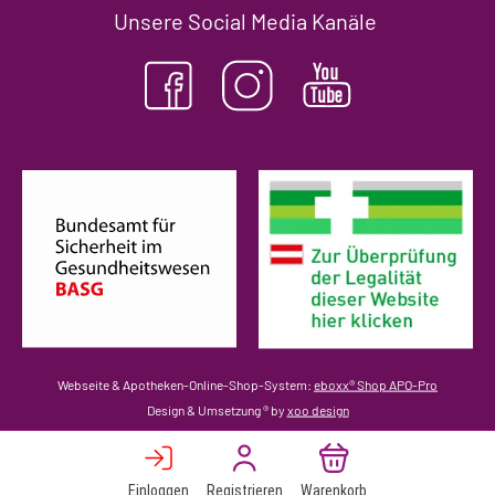
Unsere Social Media Kanäle
(öffnet in neuem Tab)
(ö
Webseite & Apotheken-Online-Shop-System:
eboxx® Shop APO-Pro
Design & Umsetzung
® by
xoo design
Einloggen
Registrieren
Warenkorb