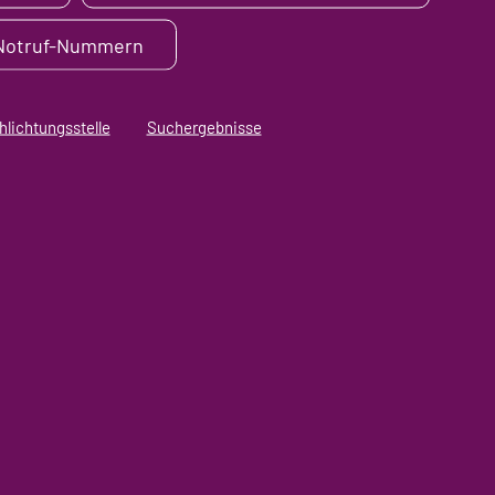
 Notruf-Nummern
hlichtungsstelle
Suchergebnisse
fnet in neuem Tab)