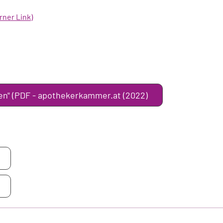
rner Link)
en" (PDF - apothekerkammer.at (2022)