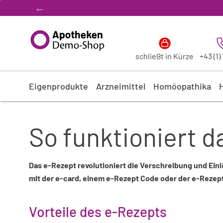
Zum “Inhalt dieser Seite” springen [AK + 0]
Zum Menü “Produkte” springen [AK + 1]
Zum Menü “Über uns / Service” springen [AK + 2]
Zu “Shop-Menüs” springen [AK + 3]
Zum "Barrierefreiheits-Menü" springen [AK + 4]
Zu den “Fusszeilen-Informationen” springen [AK + 5]
Österreich:
Gratis Versand ab 40,- EUR Warenkorbwert
schließt in Kürze
+43 (1)
Eigenprodukte
Arzneimittel
Homöopathika
So funktioniert 
Das e-Rezept revolutioniert die Verschreibung und Ein
mit der e-card, einem e-Rezept Code oder der e-Rezept
Vorteile des e-Rezepts