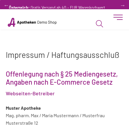
Zum “Inhalt dieser Seite” springen [AK + 0]
Zum Menü “Produkte” springen [AK + 1]
Zum Menü “Über uns / Service” springen [AK + 2]
Zu “Shop-Menüs” springen [AK + 3]
Zum "Barrierefreiheits-Menü" springen [AK + 4]
Zu den “Fusszeilen-Informationen” springen [AK + 5]
EUR Warenkorbwert
Bestellen Sie gerne per Mail unter
servic
Toggle 
Produktsuche
Impressum / Haftungsausschluß
Offenlegung nach § 25 Mediengesetz,
Angaben nach E-Commerce Gesetz
Webseiten-Betreiber
Muster Apotheke
Mag. pharm. Max / Maria Mustermann / Musterfrau
Musterstraße 12