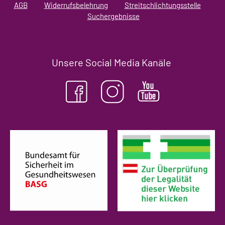
AGB
Widerrufsbelehrung
Streitschlichtungsstelle
Suchergebnisse
Unsere Social Media Kanäle
(öffnet in neuem Tab)
(ö