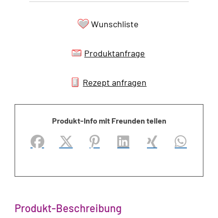
Wunschliste
Produktanfrage
Rezept anfragen
Produkt-Info mit Freunden teilen
Facebook
X (#[creator\plugin\share\core\structs\Soci
Pinterest
LinkedIn
Xing
WhatsApp (
Produkt-Beschreibung