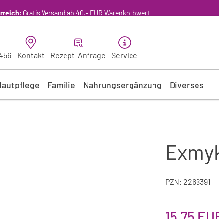
Bestellen Sie gerne per Mail unter
service@musterapotheke.at
 456
Kontakt
Rezept-Anfrage
Service
Hautpflege
Familie
Nahrungsergänzung
Diverses
Exmyk
PZN: 2268391
15,75 EU