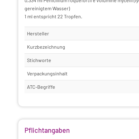
0,334 ml Penicillium roquefortii e volumine mycelii (lyop
gereinigtem Wasser)
1 ml entspricht 22 Tropfen.
Hersteller
Kurzbezeichnung
Stichworte
Verpackungsinhalt
ATC-Begriffe
Pflichtangaben