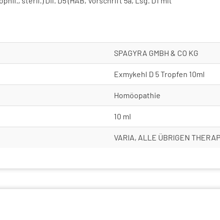
hil., steril.) Dil. D5 (HAB, Vorschrift 5a, Lsg. D1 mit
SPAGYRA GMBH & CO KG
Exmykehl D 5 Tropfen 10ml
Homöopathie
10 ml
VARIA, ALLE ÜBRIGEN THERA