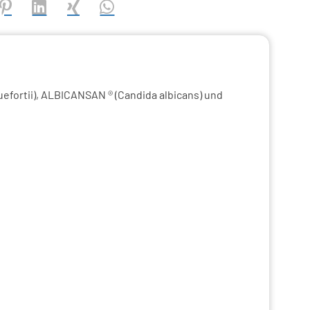
creator\plugin\share\core\structs\SocialSharingServiceSettings
Pinterest
LinkedIn
Xing
WhatsApp (#[creator\plugin\share\core\s
efortii), ALBICANSAN ® (Candida albicans) und