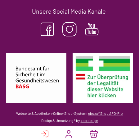
Unsere Social Media Kanäle
(öffnet in neuem Tab)
(ö
Webseite & Apotheken-Online-Shop-System:
eboxx® Shop APO-Pro
Design & Umsetzung
® by
xoo design