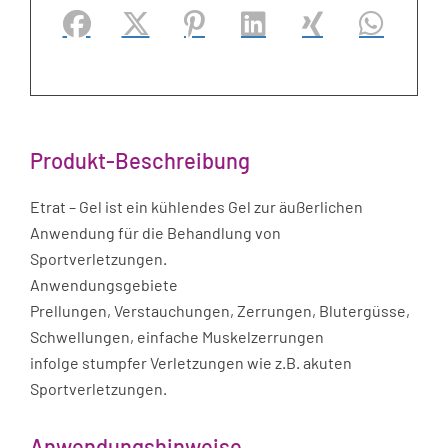
Facebook
X (#[creator\plugin\share\core\structs\Soci
Pinterest
LinkedIn
Xing
WhatsApp (
Produkt-Beschreibung
Etrat – Gel ist ein kühlendes Gel zur äußerlichen
Anwendung für die Behandlung von
Sportverletzungen.
Anwendungsgebiete
Prellungen, Verstauchungen, Zerrungen, Blutergüsse,
Schwellungen, einfache Muskelzerrungen
infolge stumpfer Verletzungen wie z.B. akuten
Sportverletzungen.
Anwendungshinweise